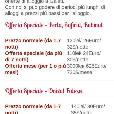
offerte di alloggio a Galati.
Con noi si può godere di periodi più lunghi di
alloggi a prezzi più bassi per l’alloggio.
Offerta Speciale – Perla, Safirul, Rubinul
Prezzo normale (da 1-7
120lei/ 26Euro/
notti)
32$/notte
Offerta speciale (da più
110lei/ 24Euro/
di 7 notti)
30$/notte
Offerta mese (per 1 o più
3000lei/ 625Euro/
mesi)
730$/mese
Offerta Speciale – Onixul Falezei
Prezzo normale (da 1-7
140lei/ 30Euro/
notti)
35$/notte