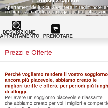
Sunset 2 camere
Apartament de lux cu 2 camere in regim hotelier
cu un design modern si elegant situat intr-o zon
linistita la numai 15 minute de centrul orasului
Galati.
DESCRIZIONE
APPARTAMENTO
PRENOTARE
Prezzi e Offerte
Perché vogliamo rendere il vostro soggiorno
ancora più piacevole, abbiamo creato le
migliori tariffe e offerte per periodi più lungh
di alloggi.
Per avere un soggiorno piacevole e rilassante
che abbiamo creato per voi i migliori e competiti