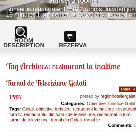
Sunset 2 rooms
Sunset is a apartment with 2 rooms, located jus
15 minutes from center of Galati city, located on
nice area with a superb view.
ROOM
DESCRIPTION
REZERVA
Tag Archives:
restaurant la inaltime
Turnul de Televiziune Galati
posted by
regimhoteliergalat
1 NOV
Categories:
Obiective Turistice Galat
Tags:
Galati
,
obiective turistice
,
restaurant la inaltime
,
restauran
turn tv
,
restaurantul din turnul de televiziune
,
restaurnat in turn
,
turnul de televiziune
,
turnul din Galati
,
turnul tv
Comments: