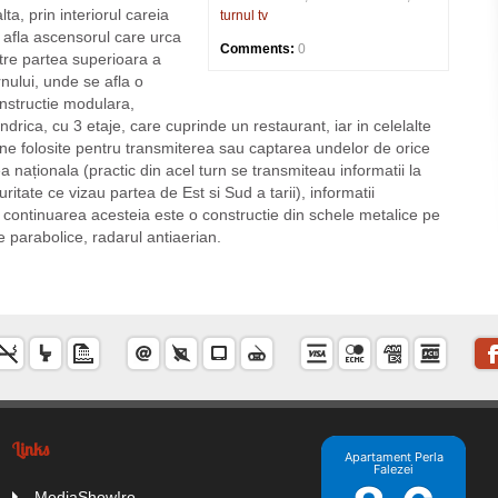
alta, prin interiorul careia
turnul tv
 afla ascensorul care urca
Comments:
0
tre partea superioara a
rnului, unde se afla o
nstructie modulara,
lindrica, cu 3 etaje, care cuprinde un restaurant, iar in celelalte
ziune folosite pentru transmiterea sau captarea undelor de orice
ea naționala (practic din acel turn se transmiteau informatii la
itate ce vizau partea de Est si Sud a tarii), informatii
In continuarea acesteia este o constructie din schele metalice pe
 parabolice, radarul antiaerian.
Links
Apartament Perla
Falezei
MediaShow!ro