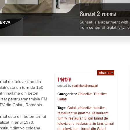
Sunset 2 rooms
Sunset is a apartment with 
ERVA
from center of Galati city, 
view.
1 NOV
rnul de Televiziune din
posted by
regimhoteliergalati
lati este un turn de 150
tri inaltime din beton
Categories:
Obiective Turistice
ilizat pentru transmisia FM
Galati
 TV din Galati, Romania.
Tags:
Galati
,
obiective turistice
,
restaurant la inaltime
,
restaurant
rnul este din beton armat
turn tv
,
restaurantul din turnul de
nalizat in anul 1978,
televiziune
,
restaurnat in turn
,
turnul
nstituit dintr-o coloana
de televiziune
,
turnul din Galati
,