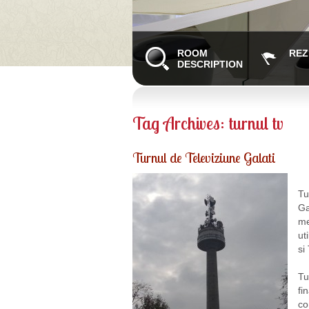
ROOM
REZ
DESCRIPTION
Tag Archives:
turnul tv
Turnul de Televiziune Galati
Tu
Ga
me
ut
si
Tu
fi
co