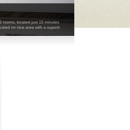
2 rooms, located just 15 minutes
located on nice area with a superb