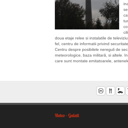
in
se
ca
tu
co
ci
doua etaje relee si instalatile de televi
fel, centru de informatii privind securitat
Centru despre posibilele nereguli de secur
meteorologice, baza militară, si altele. 
care sunt montate emitatoarele, antenele
Meteo - Galati